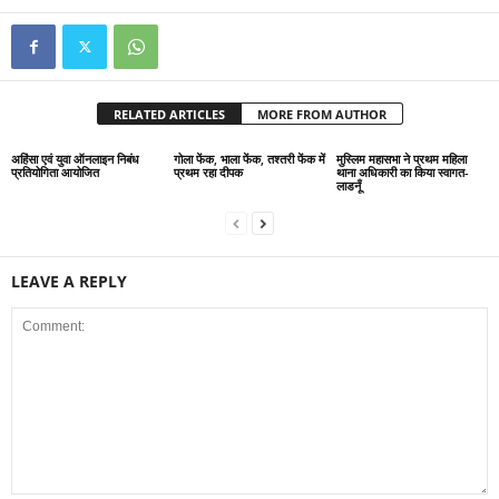
RELATED ARTICLES
MORE FROM AUTHOR
अहिंसा एवं युवा ऑनलाइन निबंध
गोला फेंक, भाला फेंक, तश्तरी फेंक में
मुस्लिम महासभा ने प्रथम महिला
प्रतियोगिता आयोजित
प्रथम रहा दीपक
थाना अधिकारी का किया स्वागत-
लाडनूँ
LEAVE A REPLY