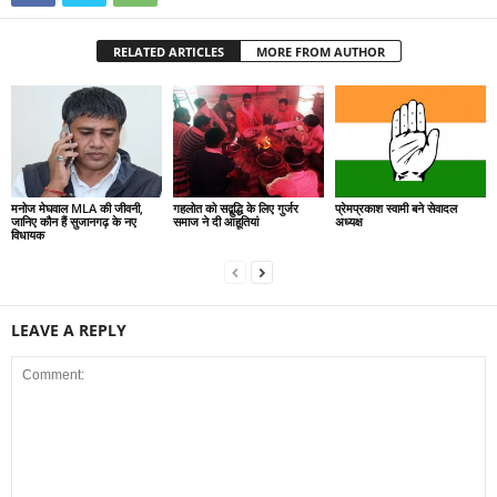
RELATED ARTICLES
MORE FROM AUTHOR
मनोज मेघवाल MLA की जीवनी,
गहलोत को सद्बुद्धि के लिए गुर्जर
प्रेमप्रकाश स्वामी बने सेवादल
जानिए कौन हैं सुजानगढ़ के नए
समाज ने दी आहूतियां
अध्यक्ष
विधायक
LEAVE A REPLY