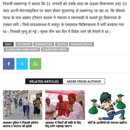
निवासी लक्ष्मणगढ़ ने बताया कि 31 जनवरी को उसके ताऊ का लड़का किशनाराम उम्र 33
साल अपनी मोटरसाइकिल पर सवार होकर सुजानगढ़ से लक्ष्मणगढ़ जा रहा था, कि भीमसर
प्याऊ के पास अज्ञात ट्रैक्टर चालक ने गफलत व लापरवाही से चलाते हुए किशनराम के
टक्कर मारी। जिसे घायलावस्था में जयपुर के एसएमएस चिकित्सालय में भर्ती करवाया गया
था। जिसकी मृत्यु हो गई। मृतक तीन चार दिन में विदेश जाने की तैयारी में था।
TAGS
ACCIDENT
BIMASR PIAU
DEATH
SALASAR POLICE
SUJANGARH HINDI NEWS
SUJANGARH NEWS
RELATED ARTICLES
MORE FROM AUTHOR
सालासर पुलिस ने निकाली कोरोना
सालासर में पितरों की शांति के लिए
चोरी के आरोपियों की जमानत खारिज
वायरस व यमराज की झांकी
पितृ तर्पण महायज्ञ सम्पन्न