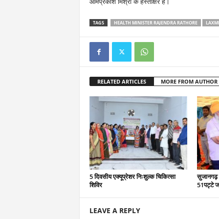
ओमप्रकाश मिश्रा के हस्ताक्षर हैं।
TAGS
HEALTH MINISTER RAJENDRA RATHORE
LAXMI
RELATED ARTICLES
MORE FROM AUTHOR
5 दिवसीय एक्यूप्रेशर निःशुल्क चिकित्सा
सुजानगढ़ 
शिविर
51पट्टे ज
LEAVE A REPLY