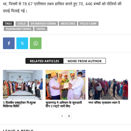
था, जिसमें से 78.67 प्रतिशत लक्ष्य हासिल करते हुए 70, 446 बच्चों को पोलियो की
दवाई पिलाई गई।
TAGS
CHILD
DR MAHESH VERMA
MEDICINES
POLIO CAMP
SUJANGARH TAHSIL
TAHSIL
RELATED ARTICLES
MORE FROM AUTHOR
5 दिवसीय एक्यूप्रेशर निःशुल्क
सुजानगढ़ मे अभियान के शुरुआती
नगर परिषद प्रशासन ध्यान दें
चिकित्सा शिविर
दिन 51पट्टे जारी किए