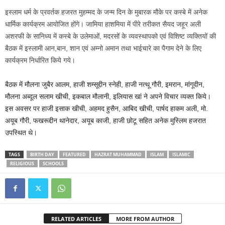
इस्लाम धर्म के प्रवर्तक हजरत मुहम्मद के जन्म दिन के मुबारक मौके पर कस्बे में अनेक
धार्मिक कार्यक्रम आयोजित होंगे। जामिया हाशमिया में पीरे तरीकत सैयद जहूर अली
अशरफी के सानिध्य में कस्बे के उलेमाओं, मदरसों के व्यवस्थापको एवं विशिष्ट व्यक्तियों की
बैठक में इस्लामी आन,बान, शान एवं अम्नो अमान तथा भाईचारे का पैगाम देने के लिए
कार्यक्रम निर्धारित किये गये।
बैठक में मौलना जुबैर आलम, हाजी शम्सूद्दीन स्नेही, हाजी नत्थू गौरी, इमरान, मांगूदीन,
मौलना अब्दूल सलाम खीची, इकबाल मौलानी, इलियास खां ने अपने विचार व्यक्त किये।
इस अवसर पर हाजी इसाक खीची, अहमद हुसैन, आबिद खीची, पार्षद हाकम अली, मो.
अयूब गौरी, फखरूद्दीन थानेदार, अयूब काजी, हाजी छोटू सहित अनेक मुस्लिम हजरात
उपस्थित थे।
TAGS
BIRTH DAY
FEATURED
HAZRAT MUHAMMAD
ISLAM
ISLAMIC
RELIGIOUS
SCHOOLS
RELATED ARTICLES
MORE FROM AUTHOR