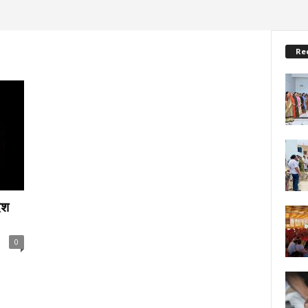
Re
ेश
0