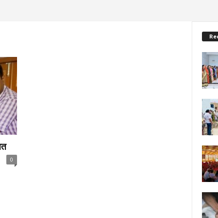
Re
ित
0