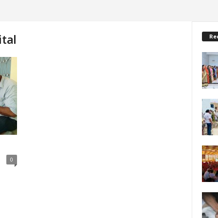
ital
Re
0