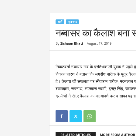
खबरें
सुजानगढ़
नब्बासर का कैलाश बना स
By
Zishaan Bhati
-
August 17, 2019
निकटवर्ती नब्बासर गांव के प्रतिभाशाली युवक ने पहले ही
विकास सारण ने बताया कि जगदीश पारीक के पुत्र कैलाश 
है। कैलाश की सफलता पर सीताराम पारीक, मदनलाल पार
श्यामदास, रूपनाथ, लालदास स्वामी, इन्द्र सिंह, रा
ग्रामीणों ने सी.ए कैलाश का माल्यापर्ण कर व साफा पह
RELATED ARTICLES
MORE FROM AUTHOR