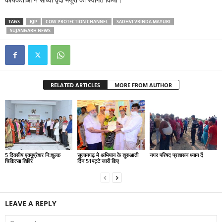
TAGS
BJP
COW PROTECTION CHANNEL
SADHVI VRINDA MAYURI
SUJANGARH NEWS
RELATED ARTICLES
MORE FROM AUTHOR
5 दिवसीय एक्यूप्रेशर निःशुल्क
सुजानगढ़ मे अभियान के शुरुआती
नगर परिषद प्रशासन ध्यान दें
चिकित्सा शिविर
दिन 51पट्टे जारी किए
LEAVE A REPLY