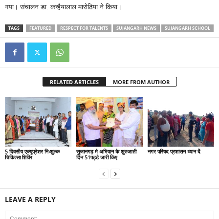
गया। संचालन डा. कन्हैयालाल मारोठिया ने किया।
TAGS
FEATURED
RESPECT FOR TALENTS
SUJANGARH NEWS
SUJANGARH SCHOOL
RELATED ARTICLES
MORE FROM AUTHOR
5 दिवसीय एक्यूप्रेशर निःशुल्क
सुजानगढ़ मे अभियान के शुरुआती
नगर परिषद प्रशासन ध्यान दें
चिकित्सा शिविर
दिन 51पट्टे जारी किए
LEAVE A REPLY