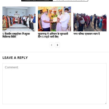
5 दिवसीय एक्यूप्रेशर निःशुल्क
सुजानगढ़ मे अभियान के शुरुआती
नगर परिषद प्रशासन ध्यान दें
चिकित्सा शिविर
दिन 51पट्टे जारी किए
LEAVE A REPLY