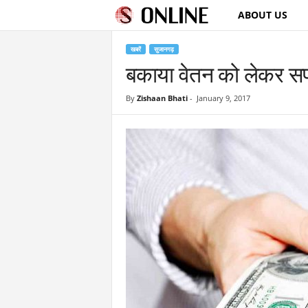
ABOUT US
S
u
खबरें
सुजानगढ़
बकाया वेतन को लेकर सफाई
j
By
Zishaan Bhati
-
January 9, 2017
a
n
g
a
r
h
O