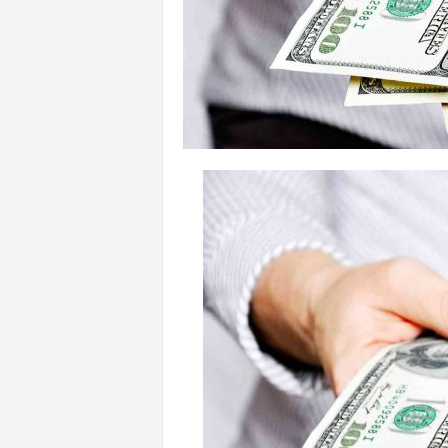
n
l
i
n
e