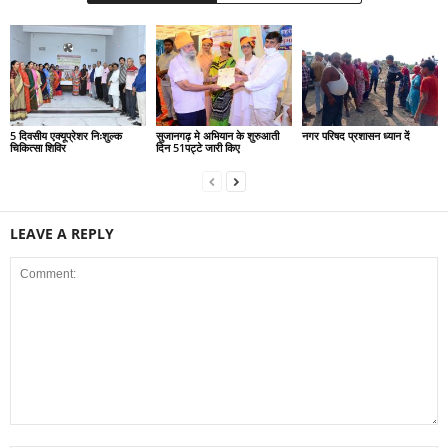
5 दिवसीय एक्यूप्रेशर निःशुल्क
सुजानगढ़ मे अभियान के शुरुआती
नगर परिषद प्रशासन ध्यान दें
चिकित्सा शिविर
दिन 51पट्टे जारी किए
LEAVE A REPLY