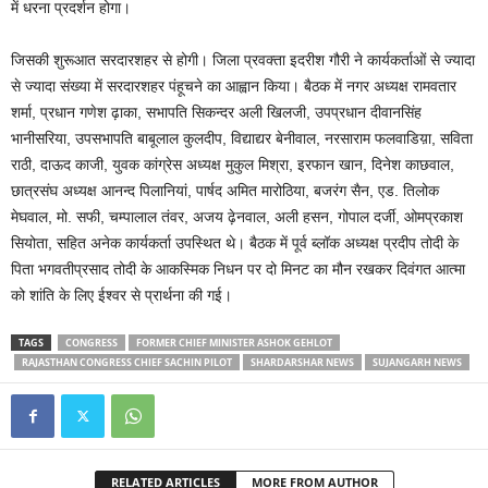
में धरना प्रदर्शन होगा।
जिसकी शुरूआत सरदारशहर से होगी। जिला प्रवक्ता इदरीश गौरी ने कार्यकर्ताओं से ज्यादा
से ज्यादा संख्या में सरदारशहर पंहूचने का आह्वान किया। बैठक में नगर अध्यक्ष रामवतार
शर्मा, प्रधान गणेश ढ़ाका, सभापति सिकन्दर अली खिलजी, उपप्रधान दीवानसिंह
भानीसरिया, उपसभापति बाबूलाल कुलदीप, विद्याद्यर बेनीवाल, नरसाराम फलवाडिय़ा, सविता
राठी, दाऊद काजी, युवक कांग्रेस अध्यक्ष मुकुल मिश्रा, इरफान खान, दिनेश काछवाल,
छात्रसंघ अध्यक्ष आनन्द पिलानियां, पार्षद अमित मारोठिया, बजरंग सैन, एड. तिलोक
मेघवाल, मो. सफी, चम्पालाल तंवर, अजय ढ़ेनवाल, अली हसन, गोपाल दर्जी, ओमप्रकाश
सियोता, सहित अनेक कार्यकर्ता उपस्थित थे। बैठक में पूर्व ब्लॉक अध्यक्ष प्रदीप तोदी के
पिता भगवतीप्रसाद तोदी के आकस्मिक निधन पर दो मिनट का मौन रखकर दिवंगत आत्मा
को शांति के लिए ईश्वर से प्रार्थना की गई।
TAGS
CONGRESS
FORMER CHIEF MINISTER ASHOK GEHLOT
RAJASTHAN CONGRESS CHIEF SACHIN PILOT
SHARDARSHAR NEWS
SUJANGARH NEWS
RELATED ARTICLES
MORE FROM AUTHOR