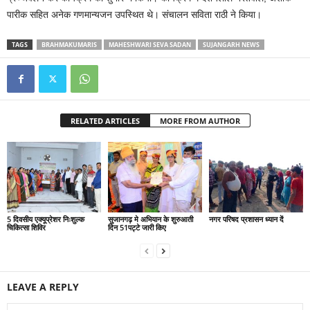
पारीक सहित अनेक गणमान्यजन उपस्थित थे। संचालन सविता राठी ने किया।
TAGS
BRAHMAKUMARIS
MAHESHWARI SEVA SADAN
SUJANGARH NEWS
RELATED ARTICLES
MORE FROM AUTHOR
5 दिवसीय एक्यूप्रेशर निःशुल्क
सुजानगढ़ मे अभियान के शुरुआती
नगर परिषद प्रशासन ध्यान दें
चिकित्सा शिविर
दिन 51पट्टे जारी किए
LEAVE A REPLY