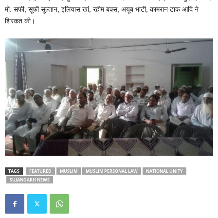
मो. सफी, सूफी सुल्तान, इलियास खां, रहीम बक्स, अयूब भाटी, कामरान टाक आदि ने
शिरकत की।
TAGS
FEATURED
MUSLIM
MUSLIM PERSONAL LAW
NATIONAL UNITY
SUJANGARH NEWS