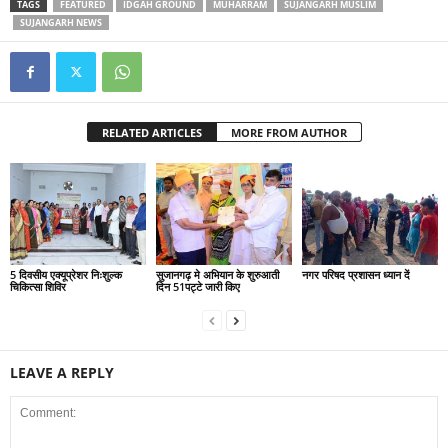
TAGS
FEATURED
IDGAH GROUND
MUHARRAM
SUJANGARH MUSLIM
SUJANGARH NEWS
RELATED ARTICLES
MORE FROM AUTHOR
5 दिवसीय एक्यूप्रेशर निःशुल्क
सुजानगढ़ मे अभियान के शुरुआती
नगर परिषद प्रशासन ध्यान दें
चिकित्सा शिविर
दिन 51पट्टे जारी किए
LEAVE A REPLY