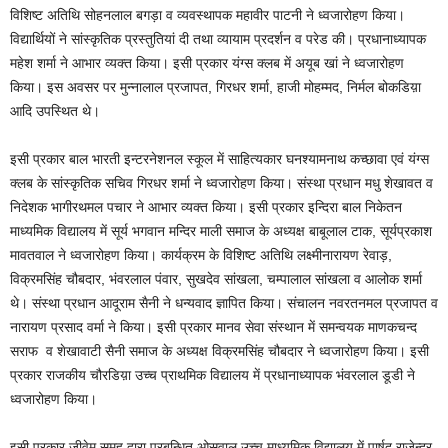
विशिष्ट अतिथि सोहनलाल बगड़ा व व्यवस्थापक महावीर पाटनी ने ध्वजारोहण किया।
विद्यार्थियों ने सांस्कृतिक प्रस्तुतियां दी तथा व्यायाम प्रदर्शन व परेड की। प्रधानाध्यापक
महेश शर्मा ने आभार व्यक्त किया। इसी प्रकार यंग्स क्लब में अयूब खां ने ध्वजारोहण
किया। इस अवसर पर मुन्नालाल प्रजापत, गिरधर शर्मा, हाजी मोहम्मद, निर्मल बोकडिय़ा
आदि उपस्थित थे।
इसी प्रकार बाल भारती इन्टरनेशनल स्कूल में साहित्यकार घनश्यामनाथ कच्छावा एवं यंग्स
क्लब के सांस्कृतिक सचिव गिरधर शर्मा ने ध्वजारोहण किया। संस्था प्रधान मधु शेखावत व
निदेशक भागीरथमल पचार ने आभार व्यक्त किया। इसी प्रकार इन्दिरा बाल निकेतन
माध्यमिक विद्यालय में सूर्य भगवान मन्दिर माली समाज के अध्यक्ष बाबूलाल टाक, सूर्यप्रकाश
मावतवाल ने ध्वजारोहण किया। कार्यक्रम के विशिष्ट अतिथि लक्ष्मीनारायण रेवाड़,
विक्रमसिंह चौबदार, भंवरलाल पंवार, सुखदेव सांखला, चम्पालाल सांखला व आलोक शर्मा
थे। संस्था प्रधान आदूराम सैनी ने धन्यवाद ज्ञापित किया। संचालन नवरतनमल प्रजापत व
नारायण प्रसाद वर्मा ने किया। इसी प्रकार मानव सेवा संस्थान में समन्वयक माणकचन्द
सराफ व शेखावाटी सैनी समाज के अध्यक्ष विक्रमसिंह चौबदार ने ध्वजारोहण किया। इसी
प्रकार राजकीय चौरडिय़ा उच्च प्राथमिक विद्यालय में प्रधानाध्यापक भंवरलाल डूडी ने
ध्वजारोहण किया।
इसी प्रकार जीवेम् समूह द्वारा प्रबन्धित ओसवाल उच्च माध्यमिक विद्यालय में पार्षद राजेन्द्र