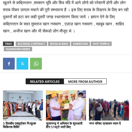
खुलने से कब्रिस्तान ,शमशान भूमि और शिव मंदि में आने लोगो को परेशानी होगी और लोग
शराब पीकर उत्पात मचाने की पूरी सम्भावना हैं । इस लिए शराब के विक्रय के लिए बन रही
दुकानों को हटा कर कही दूसरी जगह स्थानांतरण किया जाये । ज्ञापन देने के लिए
कब्रिस्तान के सदर मुमताज खान नसवाण , एज़ाज़ खान नसवाण , महबूब खान , शाहिद
खान , अजीज खान और भी सेंकडो लोग मौजूद थे ।
TAGS
ALCOHOL CONTRACT
BHOJLAI BASS
KABRISTAN
SHIV TEMPLE
SUJANGARH NEWS
RELATED ARTICLES
MORE FROM AUTHOR
5 दिवसीय एक्यूप्रेशर निःशुल्क
सुजानगढ़ मे अभियान के शुरुआती
नगर परिषद प्रशासन ध्यान दें
चिकित्सा शिविर
दिन 51पट्टे जारी किए