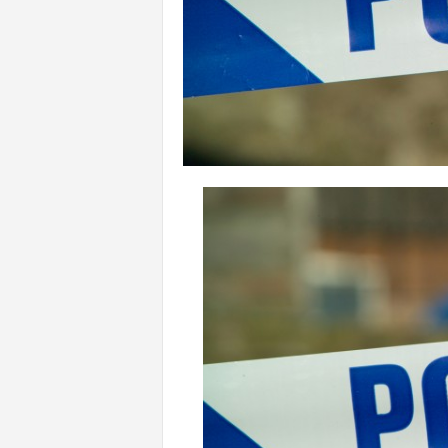
n
l
i
n
e