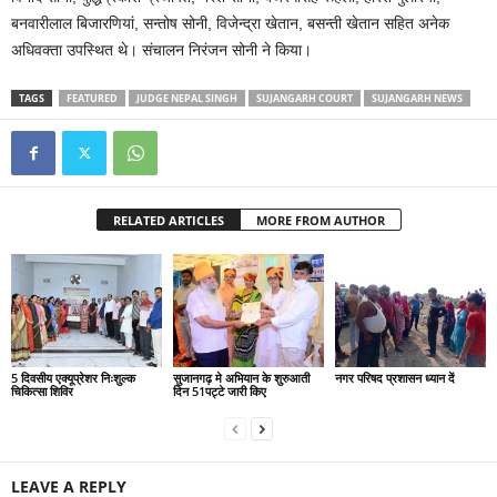
बनवारीलाल बिजारणियां, सन्तोष सोनी, विजेन्द्रा खेतान, बसन्ती खेतान सहित अनेक
अधिवक्ता उपस्थित थे। संचालन निरंजन सोनी ने किया।
TAGS
FEATURED
JUDGE NEPAL SINGH
SUJANGARH COURT
SUJANGARH NEWS
RELATED ARTICLES
MORE FROM AUTHOR
5 दिवसीय एक्यूप्रेशर निःशुल्क
सुजानगढ़ मे अभियान के शुरुआती
नगर परिषद प्रशासन ध्यान दें
चिकित्सा शिविर
दिन 51पट्टे जारी किए
LEAVE A REPLY