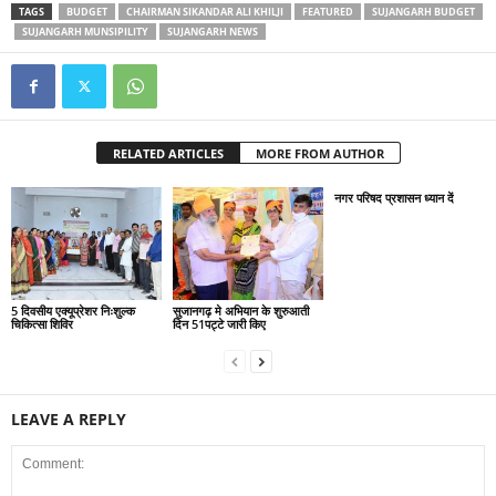
TAGS
BUDGET
CHAIRMAN SIKANDAR ALI KHILJI
FEATURED
SUJANGARH BUDGET
SUJANGARH MUNSIPILITY
SUJANGARH NEWS
RELATED ARTICLES
MORE FROM AUTHOR
नगर परिषद प्रशासन ध्यान दें
5 दिवसीय एक्यूप्रेशर निःशुल्क
सुजानगढ़ मे अभियान के शुरुआती
चिकित्सा शिविर
दिन 51पट्टे जारी किए
LEAVE A REPLY