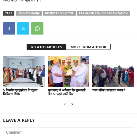
TAGS
CHINESE MANJA
DISTRICT COLLECTOR
PARMARTH SERVICE ORGANIZATION
RELATED ARTICLES
MORE FROM AUTHOR
5 दिवसीय एक्यूप्रेशर निःशुल्क
सुजानगढ़ मे अभियान के शुरुआती
नगर परिषद प्रशासन ध्यान दें
चिकित्सा शिविर
दिन 51पट्टे जारी किए
LEAVE A REPLY