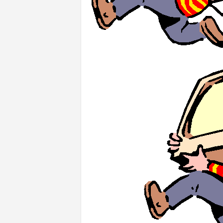
n
l
i
n
e