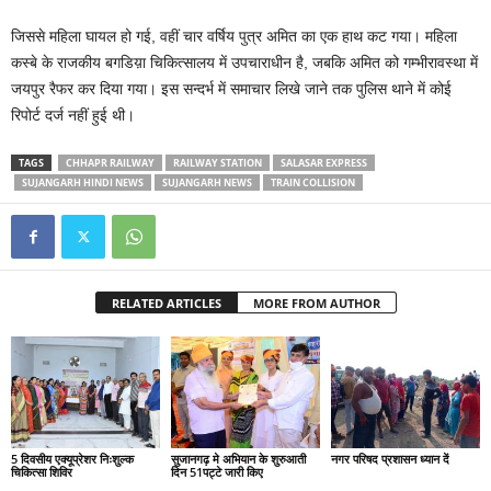
जिससे महिला घायल हो गई, वहीं चार वर्षिय पुत्र अमित का एक हाथ कट गया। महिला
कस्बे के राजकीय बगडिय़ा चिकित्सालय में उपचाराधीन है, जबकि अमित को गम्भीरावस्था में
जयपुर रैफर कर दिया गया। इस सन्दर्भ में समाचार लिखे जाने तक पुलिस थाने में कोई
रिपोर्ट दर्ज नहीं हुई थी।
TAGS
CHHAPR RAILWAY
RAILWAY STATION
SALASAR EXPRESS
SUJANGARH HINDI NEWS
SUJANGARH NEWS
TRAIN COLLISION
RELATED ARTICLES
MORE FROM AUTHOR
5 दिवसीय एक्यूप्रेशर निःशुल्क
सुजानगढ़ मे अभियान के शुरुआती
नगर परिषद प्रशासन ध्यान दें
चिकित्सा शिविर
दिन 51पट्टे जारी किए