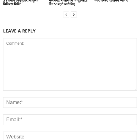
5 दिवसीय एक्यूप्रेशर निःशुल्क
सुजानगढ़ मे अभियान के शुरुआती
नगर परिषद प्रशासन ध्यान दें
चिकित्सा शिविर
दिन 51पट्टे जारी किए
LEAVE A REPLY