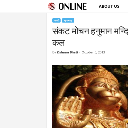
ABOUT US
S
u
खबरें
सुजानगढ़
संकट मोचन हनुमान मन्दि
j
कल
a
By
Zishaan Bhati
-
October 5, 2013
n
g
a
r
h
O