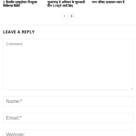
5 दिवसीय एक्यूप्रेशर निःशुल्क
सुजानगढ़ मे अभियान के शुरुआती
नगर परिषद प्रशासन ध्यान दें
चिकित्सा शिविर
दिन 51पट्टे जारी किए
LEAVE A REPLY