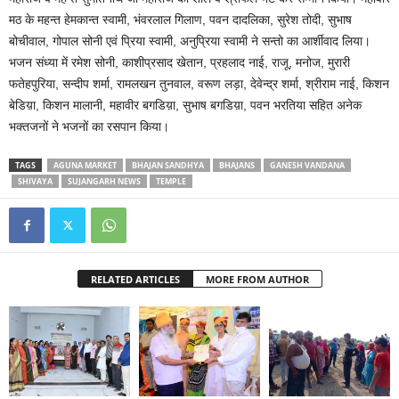
मठ के महन्त हेमकान्त स्वामी, भंवरलाल गिलाण, पवन दादलिका, सुरेश तोदी, सुभाष
बोचीवाल, गोपाल सोनी एवं प्रिया स्वामी, अनुप्रिया स्वामी ने सन्तो का आर्शीवाद लिया।
भजन संध्या में रमेश सोनी, काशीप्रसाद खेतान, प्रहलाद नाई, राजू, मनोज, मुरारी
फतेहपुरिया, सन्दीप शर्मा, रामलखन तुनवाल, वरूण लड़ा, देवेन्द्र शर्मा, श्रीराम नाई, किशन
बेडिय़ा, किशन मालानी, महावीर बगडिय़ा, सुभाष बगडिय़ा, पवन भरतिया सहित अनेक
भक्तजनों ने भजनों का रसपान किया।
TAGS
AGUNA MARKET
BHAJAN SANDHYA
BHAJANS
GANESH VANDANA
SHIVAYA
SUJANGARH NEWS
TEMPLE
RELATED ARTICLES
MORE FROM AUTHOR