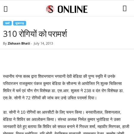
खबरें
सुजानगढ़
310 रोगियों को परामर्श
By
Zishaan Bhati
-
July 14, 2013
स्थानीय यंग्स क्लब द्वारा शिवभगवान भगवानी देवी बेडिय़ा की पुण्य स्मृति में उनके
परिवारजन राजकुमार पंकज कुमार बेडिय़ा के सौजन्य से आयोजित नि:शुल्क चिकित्सा
शिविर में चर्म एवं यौन रोग विशेषज्ञ डा. एस.आर. शुक्ला ने 238 व दंत रोग विशेषज्ञ डा.
एस.के. सोनी ने 72 रोगियों की जांच कर उन्हे उचित परामर्श दिया।
डा. सोनी ने 10 रोगियों का आरसीटी के लिए चयन किया। बनवारीलाल, किशनलाल,
बेडिय़ा ने शिविर का अवलोकन किया। संस्था अध्यक्ष निर्मल कुमार भुतोडिय़ा ने उक्त
जानकारी देते हुए बताया कि शिविर को सफल बनाने में गिरधर शर्मा, महावीर मिरणका, हाजी
मोहम्मद, विमल भुतोडिय़ा, हरि तोदी, देवकिशन मालपानी, रामचन्द्र टेलर, सन्तोष जोशी