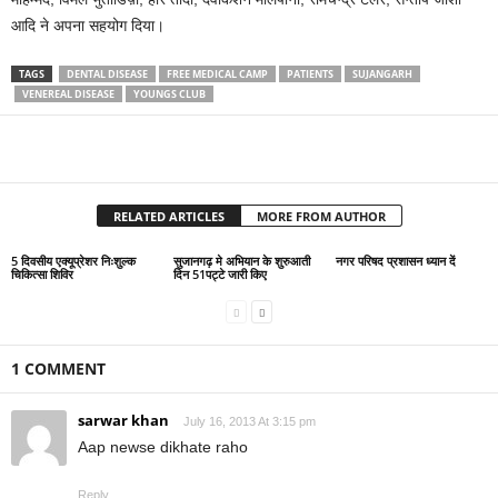
आदि ने अपना सहयोग दिया।
TAGS
DENTAL DISEASE
FREE MEDICAL CAMP
PATIENTS
SUJANGARH
VENEREAL DISEASE
YOUNGS CLUB
RELATED ARTICLES
MORE FROM AUTHOR
5 दिवसीय एक्यूप्रेशर निःशुल्क
सुजानगढ़ मे अभियान के शुरुआती
नगर परिषद प्रशासन ध्यान दें
चिकित्सा शिविर
दिन 51पट्टे जारी किए
1 COMMENT
sarwar khan
July 16, 2013 At 3:15 pm
Aap newse dikhate raho
Reply