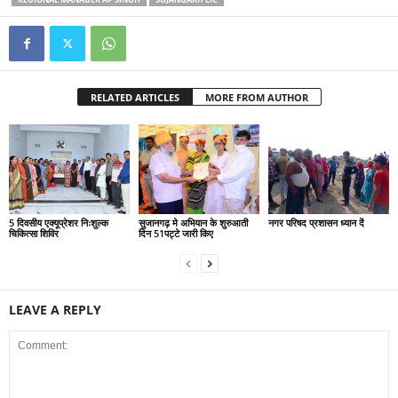
RELATED ARTICLES
MORE FROM AUTHOR
5 दिवसीय एक्यूप्रेशर निःशुल्क
सुजानगढ़ मे अभियान के शुरुआती
नगर परिषद प्रशासन ध्यान दें
चिकित्सा शिविर
दिन 51पट्टे जारी किए
LEAVE A REPLY