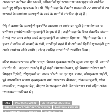
अवसर पर उपस्थित बीमा धारकों, अभिकर्ताओं एवं स्टाफ तथा जनसमुदाय को सम्बोधित
करते हुए क्षेत्रिय प्रबन्धक ने ए.पी. सिंह ने कहा कि बीकानेर मण्डल की 22 शाखाओं में 20
शाखाओं के कार्यालय एलआइसी के स्वयं के भवनों में संचालित हो रहे हैं।
सिंह ने बताया कि एलआईसी इन्श्योरेंस व्यवसाय का पर्याय बन चूकी है तथा देश का 81
प्रतिशत इन्श्योरेंस मार्केट एलआईसी के हाथ में हैं। उन्होने कहा कि विगत पंचवर्षिय योजना
में साढ़े सात लाख करोड़ रूपये का एलआईसी का योगदान दिया था। सिंह ने कहा कि 10
हजार से अधिक की आबादी के गांवों, कस्बों एवं शहरों में भी आने वाले दिनों में एलआईसी द्वारा
अपने कार्यालय खोले जायेंगे। सांसद रामसिंह कस्वां ने भी सम्बोधित किया।
वरिष्ठ मण्डल प्रबन्धक हरिश चन्द्रा, विपणन प्रबन्धक सन्दीप जुल्का तथा एम. पी. खान भी
मंचासीन थे। उद्घाटन समारोह में पूर्व मंत्री खेमाराम मेघवाल, पूर्व विधायक रामेश्वर भाटी,
विष्णुदत त्रिवेदी, सीएमएचओ डा. अजय चौधरी, डा. एस.एन. बजाज, ओमप्रकाश लाहोटी,
पूर्व नगरपालिका अध्यक्ष ब्रह्मप्रकाश शर्मा, रामप्रताप बीडासरा, सांवरमल पुजारी, गणेश
मण्डावरिया, राजकुमार बेड़ा, बीदासर के राजकुमार सोनी, वैद्य भंवरलाल शर्मा सहित अनेक
गणमान्यजन उपस्थित थे।
TAGS
INSURANCE MARKET
LIC INSURANCE BUSINESS
LIFE INSURANCE CORPORATION OF INDIA
RAM SINGH KASWAN
REGIONAL MANAGER AP SINGH
SUJANGARH LIC