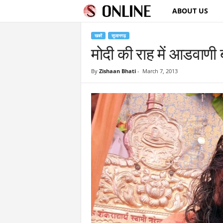
ABOUT US
S
u
खबरें
सुजानगढ़
मोदी की राह में आडवाणी ब
j
By
Zishaan Bhati
-
March 7, 2013
a
n
g
a
r
h
O