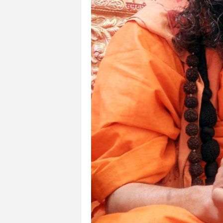
n
l
i
n
e