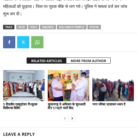
महिलाओं को छुड़ाया। जिस पर युवक मौके से भाग गये। पुलिस ने मामला दर्ज कर जांच
शुरू कर दी।
TAGS
ACID
HOLI
INJURED
KALI MATA TEMPLE
STICKS
RELATED ARTICLES
MORE FROM AUTHOR
5 दिवसीय एक्यूप्रेशर निःशुल्क
सुजानगढ़ मे अभियान के शुरुआती
नगर परिषद प्रशासन ध्यान दें
चिकित्सा शिविर
दिन 51पट्टे जारी किए
LEAVE A REPLY