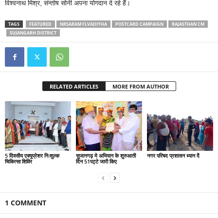
विश्वनाथ मिश्र, संन्तोष सोनी अपना योगदान दे रहे हैं।
TAGS
FEATURED
NRSARAM FLVADIYHA
POSTCARD CAMPAIGN
RAJASTHAN CM
SUJANGARH DISTRICT
RELATED ARTICLES
MORE FROM AUTHOR
5 दिवसीय एक्यूप्रेशर निःशुल्क
सुजानगढ़ मे अभियान के शुरुआती
नगर परिषद प्रशासन ध्यान दें
चिकित्सा शिविर
दिन 51पट्टे जारी किए
1 COMMENT