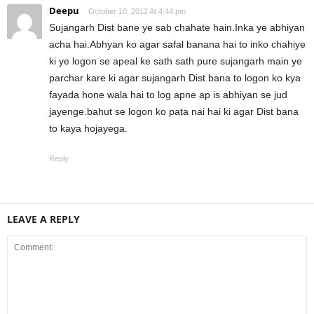
Deepu
October 10, 2012 At 4:44 pm
Sujangarh Dist bane ye sab chahate hain.Inka ye abhiyan
acha hai.Abhyan ko agar safal banana hai to inko chahiye
ki ye logon se apeal ke sath sath pure sujangarh main ye
parchar kare ki agar sujangarh Dist bana to logon ko kya
fayada hone wala hai to log apne ap is abhiyan se jud
jayenge.bahut se logon ko pata nai hai ki agar Dist bana
to kaya hojayega.
Reply
LEAVE A REPLY