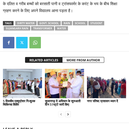
के दलित व गरीब बच्चों को बरसाती पानी व ट्रांसफार्मर के करंट के भय के बीच शिक्षा
ग्रहण करने के लिए अपने विद्यालय आना पड़ता है।
TAGS
DIRTY WATER
GOVT. SCHOOL
RAIN
SCHOOL
STUDENT
SUJANGARH RAIN
TRANSFORMER
WATER
RELATED ARTICLES
MORE FROM AUTHOR
5 दिवसीय एक्यूप्रेशर निःशुल्क
सुजानगढ़ मे अभियान के शुरुआती
नगर परिषद प्रशासन ध्यान दें
चिकित्सा शिविर
दिन 51पट्टे जारी किए