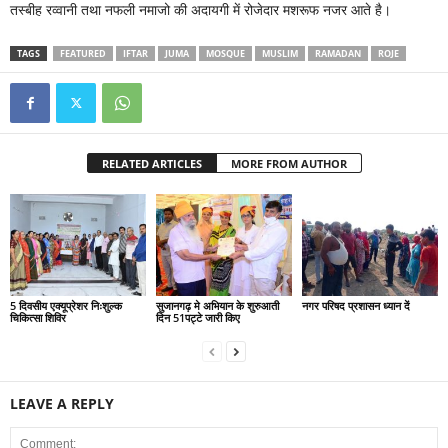
तस्बीह रव्वानी तथा नफली नमाजो की अदायगी में रोजेदार मशरूफ नजर आते है।
TAGS
FEATURED
IFTAR
JUMA
MOSQUE
MUSLIM
RAMADAN
ROJE
RELATED ARTICLES
MORE FROM AUTHOR
5 दिवसीय एक्यूप्रेशर निःशुल्क
सुजानगढ़ मे अभियान के शुरुआती
नगर परिषद प्रशासन ध्यान दें
चिकित्सा शिविर
दिन 51पट्टे जारी किए
LEAVE A REPLY