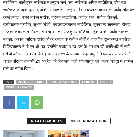
माटोलिया, कार्यक्रम संयोजक मधुसूदन शर्मा, सह संयोजक अनिल माटोलिया, दीप यज्ञ
संयोजक जगदीश प्रसाद जोशी, रामवतार मंगलहारा, वैद्य भंवरलाल काछवाल, पार्षद लीलाधर
खण्डेलवाल, पार्षद मनोज पारीक, सुरेन्द्र माटोलिया, अनिल शर्मा, मनोज तिवाड़ी,
कन्हैयालाल पुरोहित, सुभाष जोशी, प्रहलादनारायण माटोलिया, पूनमचन्द सारस्वत, दीपक
भोजक, शंकरलाल गोवला, गोविन्द बागड़ा, राजकुमार चोटिया, महेश जोशी, पार्षद नवरत्न
बागड़ा, अशोक चोटिया सहित विप्र समाज के अनेक लोगों ने राजकीय सुजानमल बगडिय़ा
चिकित्सालय में पी.एम.ओ. डा. शेरसिंह राठौड़ व डा. एन.के. प्रधान की उपस्थिति में भर्ती
मरीजों को फल वितरित किये। फल वितरण के पश्चात विप्र बंधुओं ने घर-घर जाकर पीले
चावल बांटकर आगामी 29 अप्रेल को निकलने वाली शोभायात्रा एवं कलश यात्रा में शामिल
होने का न्यौता दिया।
TAGS
KHANDL BUILDING
PARSHURAM JAYNTI
PATIENTS
SOCIETY
WORSHIP - PRAYER
RELATED ARTICLES
MORE FROM AUTHOR