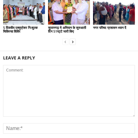
5 दिवसीय एक्यूप्रेशर निःशुल्क
सुजानगढ़ मे अभियान के शुरुआती
नगर परिषद प्रशासन ध्यान दें
चिकित्सा शिविर
दिन 51पट्टे जारी किए
LEAVE A REPLY