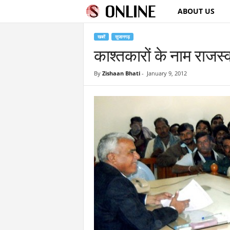
ABOUT US
S
u
खबरें
सुजानगढ़
काश्तकारों के नाम राजस्व
j
By
Zishaan Bhati
-
January 9, 2012
a
n
g
a
r
h
O