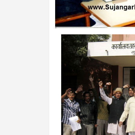
n
l
i
n
e