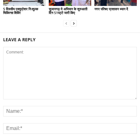
5 दिवसीय एक्यूप्रेशर निःशुल्क
सुजानगढ़ मे अभियान के शुरुआती
नगर परिषद प्रशासन ध्यान दें
चिकित्सा शिविर
दिन 51पट्टे जारी किए
LEAVE A REPLY