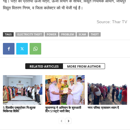
गई। पत्र की प्रतियाँ ऊर्जा मंत्री, ऊर्जा विभाग के सचिव, विद्युत नियामक आयोग, जोधपुर
विद्युत वितरण निगम, व जिला कलेक्टर को भी भेजी गई है।
Source: Thar TV
TAGS
ELECTRICITY THEFT
POWER
PROBLEM
SCAM
THEFT
RELATED ARTICLES
MORE FROM AUTHOR
5 दिवसीय एक्यूप्रेशर निःशुल्क
सुजानगढ़ मे अभियान के शुरुआती
नगर परिषद प्रशासन ध्यान दें
चिकित्सा शिविर
दिन 51पट्टे जारी किए