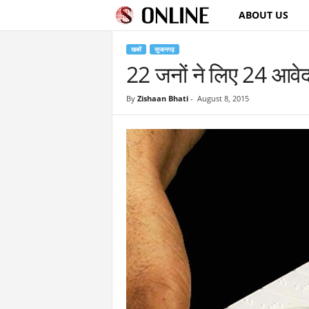
ABOUT US
S
u
खबरें
सुजानगढ़
22 जनों ने लिए 24 आवे
j
By
Zishaan Bhati
-
August 8, 2015
a
n
g
a
r
h
O