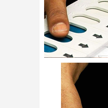
n
l
i
n
e