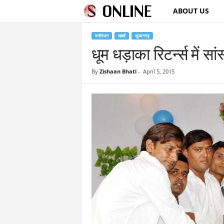
ABOUT US
S
u
मनोरंजन
खबरें
सुजानगढ़
धूम धड़ाका रिटर्न्स में सां
j
By
Zishaan Bhati
-
April 5, 2015
a
n
g
a
r
h
O