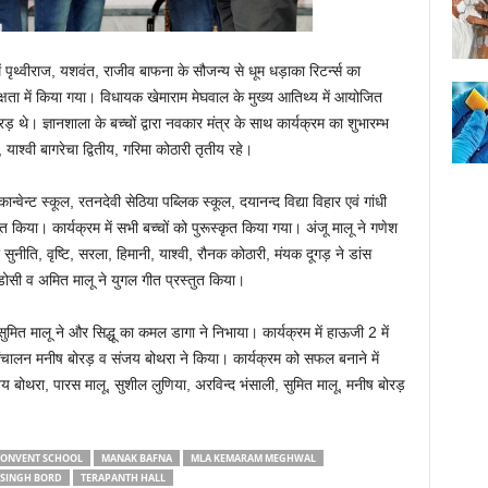
ें पृथ्वीराज, यशवंत, राजीव बाफना के सौजन्य से धूम धड़ाका रिटर्न्स का
्षता में किया गया। विधायक खेमाराम मेघवाल के मुख्य आतिथ्य में आयोजित
ड़ थे। ज्ञानशाला के बच्चों द्वारा नवकार मंत्र के साथ कार्यक्रम का शुभारम्भ
 याश्वी बागरेचा द्वितीय, गरिमा कोठारी तृतीय रहे।
न्वेन्ट स्कूल, रतनदेवी सेठिया पब्लिक स्कूल, दयानन्द विद्या विहार एवं गांधी
तुत किया। कार्यक्रम में सभी बच्चों को पुरूस्कृत किया गया। अंजू मालू ने गणेश
ा सुनीति, वृष्टि, सरला, हिमानी, याश्वी, रौनक कोठारी, मंयक दूगड़ ने डांस
डोसी व अमित मालू ने युगल गीत प्रस्तुत किया।
सुमित मालू ने और सिद्धू का कमल डागा ने निभाया। कार्यक्रम में हाऊजी 2 में
चालन मनीष बोरड़ व संजय बोथरा ने किया। कार्यक्रम को सफल बनाने में
जय बोथरा, पारस मालू, सुशील लुणिया, अरविन्द भंसाली, सुमित मालू, मनीष बोरड़
CONVENT SCHOOL
MANAK BAFNA
MLA KEMARAM MEGHWAL
 SINGH BORD
TERAPANTH HALL