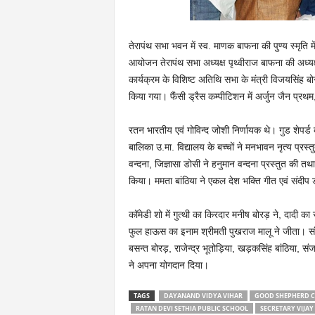
तेरापंथ सभा भवन में स्व. माणक बाफना की पुण्य स्मृति म
आयोजन तेरापंथ सभा अध्यक्ष पृथ्वीराज बाफना की अध्यक
कार्यक्रम के विशिष्ट अतिथि सभा के मंत्री विजयसिंह बोर
किया गया। फैंसी ड्रैस कम्पीटिशन में अर्जुन जैन प्रथम,
रतन भारतीय एवं गोविन्द जोशी निर्णायक थे। गुड शेपर्ड का
बालिका उ.मा. विद्यालय के बच्चों ने मनभावन नृत्य प्रस्
वन्दना, जिज्ञासा डोसी ने हनुमान वन्दना प्रस्तुत की तथ
किया। ममता बांठिया ने एकल देश भक्ति गीत एवं संदीप 
कॉमेडी शो में गुत्थी का किरदार मनीष बोरड़ ने, दादी का 
फुल हाऊस का इनाम श्रीमती पुखराज मालू ने जीता। सं
बसन्त बोरड़, राजेन्द्र भूतोड़िया, खड़कसिंह बांठिया, सं
ने अपना योगदान दिया।
TAGS
DAYANAND VIDYA VIHAR
GOOD SHEPHERD 
RATAN DEVI SETHIA PUBLIC SCHOOL
SECRETARY VIJAY