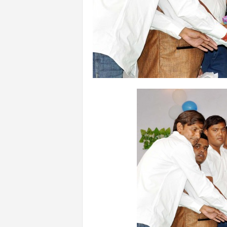
n
l
i
n
e