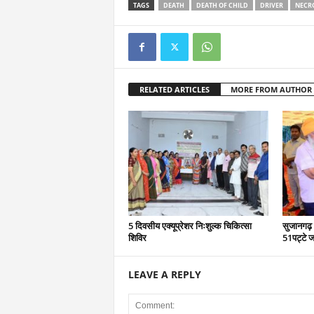
TAGS
DEATH
DEATH OF CHILD
DRIVER
NECR
RELATED ARTICLES
MORE FROM AUTHOR
5 दिवसीय एक्यूप्रेशर निःशुल्क चिकित्सा
सुजानगढ़ 
शिविर
51पट्टे ज
LEAVE A REPLY