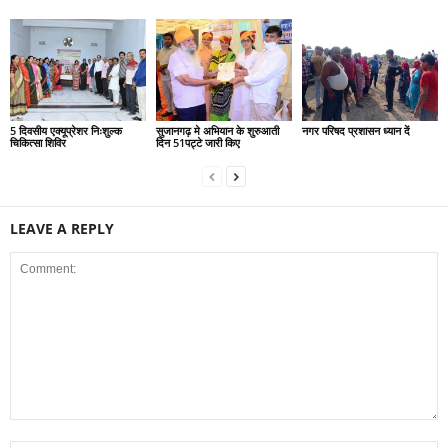
5 दिवसीय एक्यूप्रेशर निःशुल्क
सुजानगढ़ मे अभियान के शुरुआती
नगर परिषद प्रशासन ध्यान दें
चिकित्सा शिविर
दिन 51पट्टे जारी किए
LEAVE A REPLY