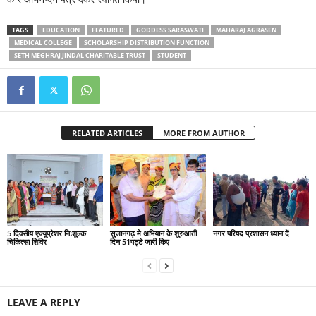
TAGS
EDUCATION
FEATURED
GODDESS SARASWATI
MAHARAJ AGRASEN
MEDICAL COLLEGE
SCHOLARSHIP DISTRIBUTION FUNCTION
SETH MEGHRAJ JINDAL CHARITABLE TRUST
STUDENT
RELATED ARTICLES
MORE FROM AUTHOR
5 दिवसीय एक्यूप्रेशर निःशुल्क
सुजानगढ़ मे अभियान के शुरुआती
नगर परिषद प्रशासन ध्यान दें
चिकित्सा शिविर
दिन 51पट्टे जारी किए
LEAVE A REPLY