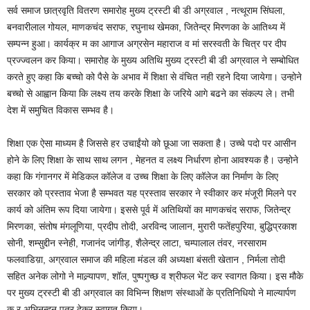
सर्व समाज छात्रवृति वितरण समारोह मुख्य ट्रस्टी बी डी अग्रवाल , नत्थूराम सिंघला,
बनवारीलाल गोयल, माणकचंद सराफ, रघुनाथ खेमका, जितेन्द्र मिरणका के आतिथ्य में
सम्पन्न हुआ। कार्यक्र म का आगाज अग्रसेन महाराज व मां सरस्वती के चित्र पर दीप
प्रज्ज्वलन कर किया। समारोह के मुख्य अतिथि मुख्य ट्रस्टी बी डी अग्रवाल ने सम्बोधित
करते हुए कहा कि बच्चो को पैसे के अभाव में शिक्षा से वंचित नही रहने दिया जायेगा। उन्होने
बच्चो से आह्वान किया कि लक्ष्य तय करके शिक्षा के जरिये आगे बढने का संकल्प ले। तभी
देश में समुचित विकास सम्भव है।
शिक्षा एक ऐसा माध्यम है जिससे हर उचाईंयो को छूआ जा सकता है। उच्चे पदो पर आसीन
होने के लिए शिक्षा के साथ साथ लगन , मेहनत व लक्ष्य निर्धारण होना आवश्यक है। उन्होने
कहा कि गंगानगर में मेडिकल कॉलेज व उच्च शिक्षा के लिए कॉलेज का निर्माण के लिए
सरकार को प्रस्ताव भेजा है सम्भवत यह प्रस्ताव सरकार ने स्वीकार कर मंजूरी मिलने पर
कार्य को अंतिम रूप दिया जायेगा। इससे पूर्व में अतिथियों का माणकचंद सराफ, जितेन्द्र
मिरणका, संतोष मंगलूणिया, प्रदीप तोदी, अरविन्द जालान, मुरारी फतेंहपुरिया, बुद्धिप्रकाश
सोनी, शम्सुद्दीन स्नेही, गजानंद जांगीड़, शैलेन्द्र लाटा, चम्पालाल तंवर, नरसाराम
फलवाडिय़ा, अग्रवाल समाज की महिला मंडल की अध्यक्षा बंसती खेतान , निर्मला तोदी
सहित अनेक लोगो ने माल्र्यापण, शॉल, पुष्पगुच्छ व श्रीफल भेंट कर स्वागत किया। इस मौके
पर मुख्य ट्रस्टी बी डी अग्रवाल का विभिन्न शिक्षण संस्थाओं के प्रतिनिधियो ने माल्यार्पण
क र अभिनन्दन पत्र देकर स्वागत किया।